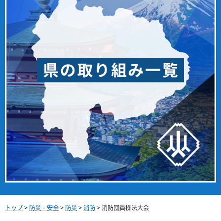
トップ
>
防災・安全
>
防災
>
消防
> 消防団員操法大会