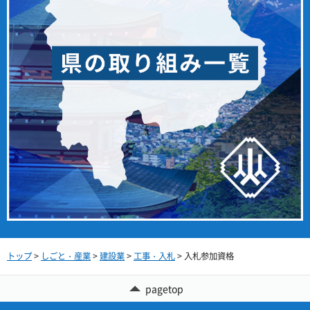
トップ
>
しごと・産業
>
建設業
>
工事・入札
> 入札参加資格
pagetop