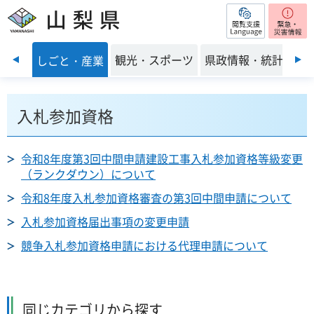
閲覧支援
山梨県
前のスライドを表示
・環境
観光・スポーツ
県政情報・統計
しごと・産業
入札参加資格
令和8年度第3回中間申請建設工事入札参加資格等級変更
（ランクダウン）について
令和8年度入札参加資格審査の第3回中間申請について
入札参加資格届出事項の変更申請
競争入札参加資格申請における代理申請について
同じカテゴリから探す