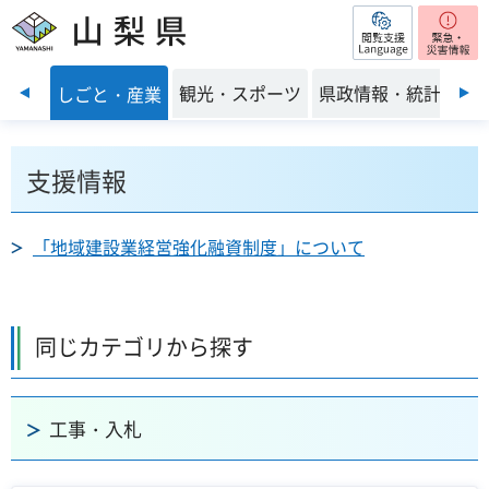
閲覧支援
山梨県
前のスライドを表示
・環境
観光・スポーツ
県政情報・統計
しごと・産業
支援情報
「地域建設業経営強化融資制度」について
同じカテゴリから探す
工事・入札