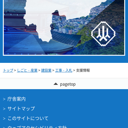
トップ
>
しごと・産業
>
建設業
>
工事・入札
> 支援情報
pagetop
庁舎案内
サイトマップ
このサイトについて
ウェブアクセシビリティ方針