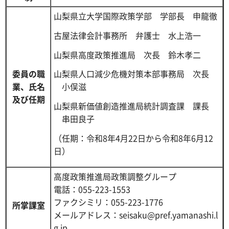
山梨県立大学国際政策学部
学
部長
申
龍徹
古屋法律会計事務所
弁
護士
水
上浩一
山梨県高度政策推進局
次
長
鈴
木孝二
委員の職
山梨県人口減少危機対策本部事務局
次
長
業、氏名
小
俣滋
及び任期
山梨県新価値創造推進局統計調査課
課
長
串
田良子
（任期：令和8年4月22日から令和8年6月12
日）
高度政策推進局政策調整グループ
電話：055-223-1553
ファクシミリ：055-223-1776
所掌課室
メールアドレス：seisaku@pref.yamanashi.l
g.jp