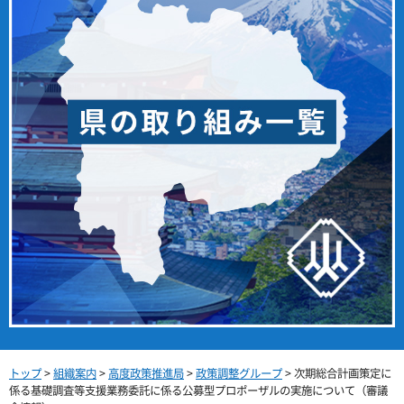
トップ
>
組織案内
>
高度政策推進局
>
政策調整グループ
> 次期総合計画策定に
係る基礎調査等支援業務委託に係る公募型プロポーザルの実施について（審議