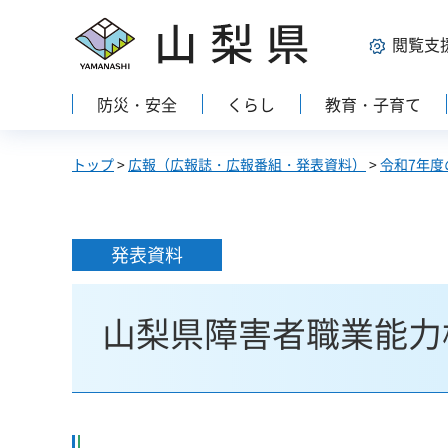
山梨県
閲覧支
防災・安全
くらし
教育・子育て
トップ
>
広報（広報誌・広報番組・発表資料）
>
令和7年度
発表資料
山梨県障害者職業能力