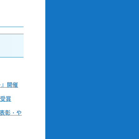
－』開催
を受賞
員表彰・や