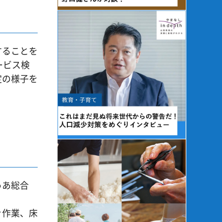
することを
ービス検
定の様子を
ゅあ総合
き作業、床