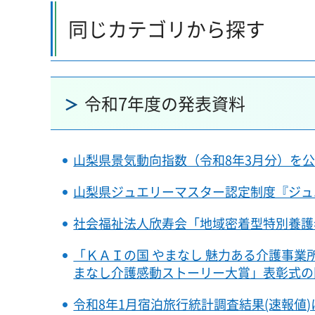
同じカテゴリから探す
令和7年度の発表資料
山梨県景気動向指数（令和8年3月分）を
山梨県ジュエリーマスター認定制度『ジュ
社会福祉法人欣寿会「地域密着型特別養護
「ＫＡＩの国 やまなし 魅力ある介護事業
まなし介護感動ストーリー大賞」表彰式の
令和8年1月宿泊旅行統計調査結果(速報値