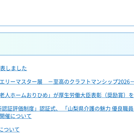
公表しました
エリーマスター展 －至高のクラフトマンシップ2026
老人ホームおりひめ」が厚生労働大臣表彰（奨励賞）
所認証評価制度」認証式、 「山梨県介護の魅力 優良職
開催について
)について