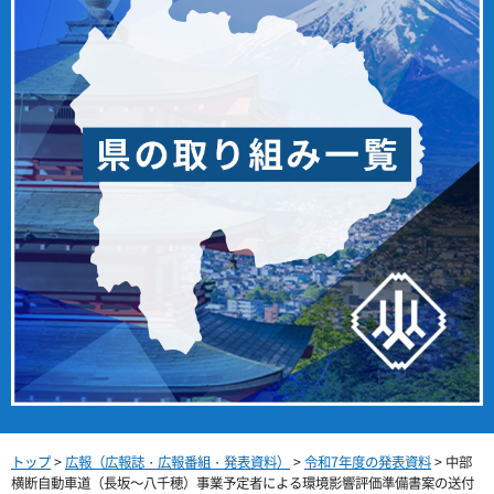
トップ
>
広報（広報誌・広報番組・発表資料）
>
令和7年度の発表資料
> 中部
横断自動車道（長坂～八千穂）事業予定者による環境影響評価準備書案の送付