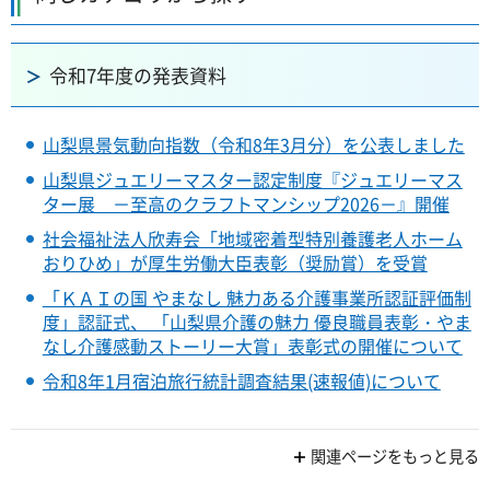
令和7年度の発表資料
山梨県景気動向指数（令和8年3月分）を公表しました
山梨県ジュエリーマスター認定制度『ジュエリーマス
ター展 －至高のクラフトマンシップ2026－』開催
社会福祉法人欣寿会「地域密着型特別養護老人ホーム
おりひめ」が厚生労働大臣表彰（奨励賞）を受賞
「ＫＡＩの国 やまなし 魅力ある介護事業所認証評価制
度」認証式、 「山梨県介護の魅力 優良職員表彰・やま
なし介護感動ストーリー大賞」表彰式の開催について
令和8年1月宿泊旅行統計調査結果(速報値)について
関連ページをもっと見る