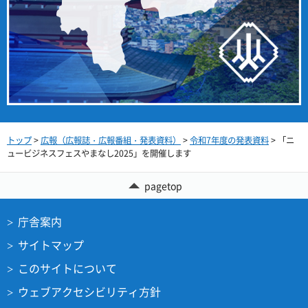
トップ
>
広報（広報誌・広報番組・発表資料）
>
令和7年度の発表資料
> 「ニ
ュービジネスフェスやまなし2025」を開催します
pagetop
庁舎案内
サイトマップ
このサイトについて
ウェブアクセシビリティ方針