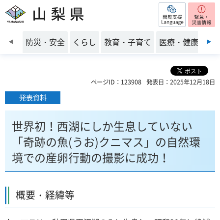
閲覧支援
山梨県
前のスライドを表示
防災・安全
くらし
教育・子育て
医療・健康・福
ページID：123908
発表日：2025年12月18日
発表資料
世界初！西湖にしか生息していない
「奇跡の魚(うお)クニマス」の自然環
境での産卵行動の撮影に成功！
概要・経緯等