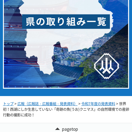
トップ
>
広報（広報誌・広報番組・発表資料）
>
令和7年度の発表資料
> 世界
初！西湖にしか生息していない「奇跡の魚(うお)クニマス」の自然環境での産卵
行動の撮影に成功！
pagetop