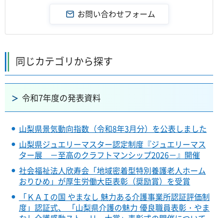
同じカテゴリから探す
令和7年度の発表資料
山梨県景気動向指数（令和8年3月分）を公表しました
山梨県ジュエリーマスター認定制度『ジュエリーマス
ター展 －至高のクラフトマンシップ2026－』開催
社会福祉法人欣寿会「地域密着型特別養護老人ホーム
おりひめ」が厚生労働大臣表彰（奨励賞）を受賞
「ＫＡＩの国 やまなし 魅力ある介護事業所認証評価制
度」認証式、 「山梨県介護の魅力 優良職員表彰・やま
なし介護感動ストーリー大賞」表彰式の開催について