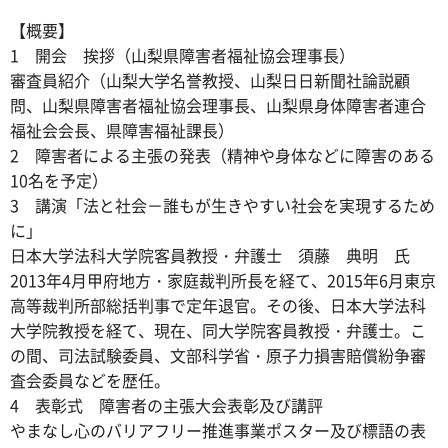
【概要】
1 開会 挨拶（山梨県障害者福祉協会理事長）
審査員紹介（山梨大学名誉教授、山梨日日新聞社論説顧
問、山梨県障害者福祉協会理事長、山梨県身体障害者連合
福祉会会長、県障害福祉課長）
2 障害者による主張の発表（精神や身体などに障害のある
10名を予定）
3 講演「法と社会－誰もが生きやすい社会を実現するため
に」
日本大学法科大学院客員教授・弁護士 須藤 典明 氏
2013年4月甲府地方・家庭裁判所長を経て、2015年6月東京
高等裁判所部総括判事で定年退官。その後、日本大学法科
大学院教授を経て、現在、同大学院客員教授・弁護士。こ
の間、司法試験委員、文部科学省・原子力損害賠償紛争審
査会委員などを歴任。
4 表彰式 障害者の主張大会表彰及び講評
やまなし心のバリアフリー推進事業ポスター及び標語の表