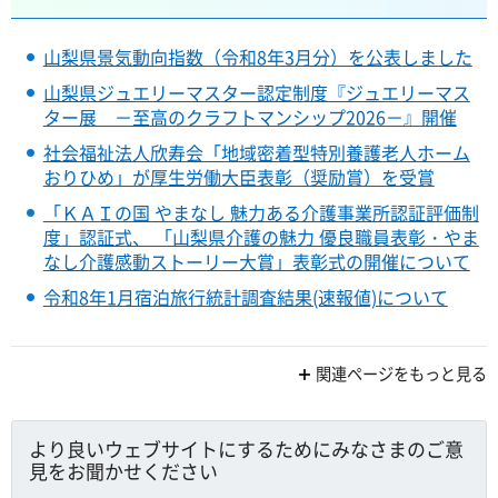
山梨県景気動向指数（令和8年3月分）を公表しました
山梨県ジュエリーマスター認定制度『ジュエリーマス
ター展 －至高のクラフトマンシップ2026－』開催
社会福祉法人欣寿会「地域密着型特別養護老人ホーム
おりひめ」が厚生労働大臣表彰（奨励賞）を受賞
「ＫＡＩの国 やまなし 魅力ある介護事業所認証評価制
度」認証式、 「山梨県介護の魅力 優良職員表彰・やま
なし介護感動ストーリー大賞」表彰式の開催について
令和8年1月宿泊旅行統計調査結果(速報値)について
関連ページをもっと見る
より良いウェブサイトにするためにみなさまのご意
見をお聞かせください