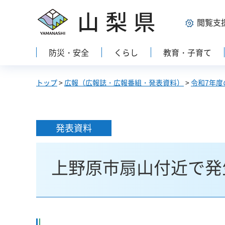
山梨県
閲覧支
防災・安全
くらし
教育・子育て
トップ
>
広報（広報誌・広報番組・発表資料）
>
令和7年度
発表資料
上野原市扇山付近で発