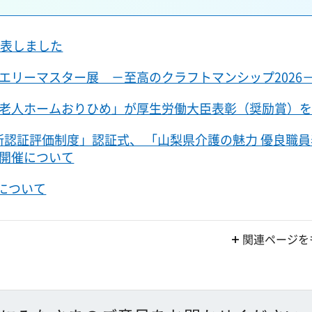
公表しました
エリーマスター展 －至高のクラフトマンシップ2026
老人ホームおりひめ」が厚生労働大臣表彰（奨励賞）
所認証評価制度」認証式、 「山梨県介護の魅力 優良職
開催について
)について
関連ページを