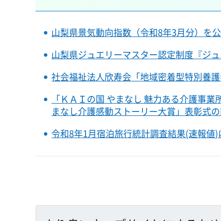
山梨県景気動向指数（令和8年3月分）を
山梨県ジュエリーマスター認定制度『ジュ
社会福祉法人欣寿会「地域密着型特別養護
「ＫＡＩの国 やまなし 魅力ある介護事業
まなし介護感動ストーリー大賞」表彰式の
令和8年1月宿泊旅行統計調査結果(速報値