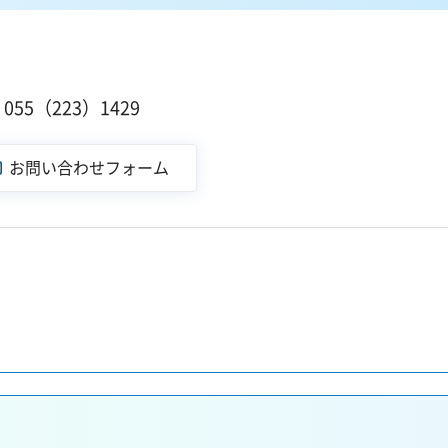
１
55（223）1429