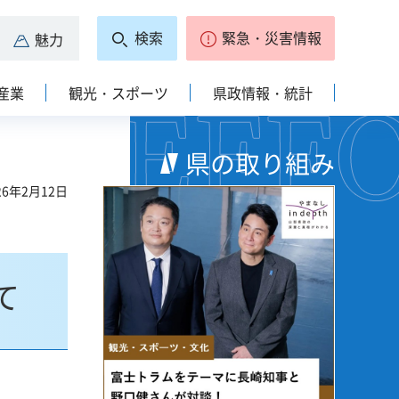
検索
緊急・災害情報
魅力
産業
観光・スポーツ
県政情報・統計
県の取り組み
6年2月12日
て