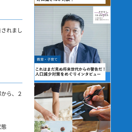
告されまし
部から、２
状態