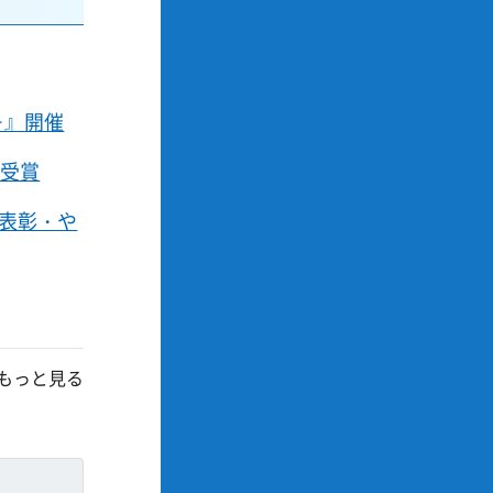
－』開催
を受賞
員表彰・や
もっと見る