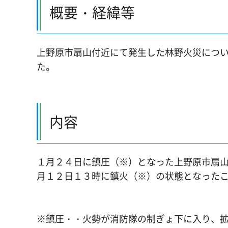
概要・経緯等
上野原市扇山付近にて発生した林野火災につ
た。
内容
１月２４日に鎮圧（※）となった上野原市扇
月１２日１３時に鎮火（※）の状態となった
※鎮圧・・火勢が消防隊の制ぎょ下に入り、