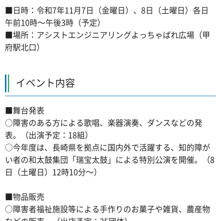
■日時：令和7年11月7日（金曜日）、8日（土曜日）各日
午前10時～午後3時（予定）
■場所：アシストエンジニアリングよっちゃばれ広場（甲
府駅北口）
イベント内容
■舞台発表
○障害のある方による歌唱、楽器演奏、ダンスなどの発
表。（出演予定：18組）
○今年度は、長崎県を拠点に国内外で活躍する、知的障が
い者の和太鼓集団「瑞宝太鼓」による特別公演を開催。（8
日（土曜日）12時10分～）
■物品販売
○障害者福祉施設等による手作りのお菓子や雑貨、農産物
などの販売。（出店予定：35団体）