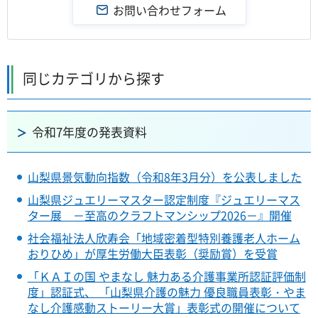
同じカテゴリから探す
令和7年度の発表資料
山梨県景気動向指数（令和8年3月分）を公表しました
山梨県ジュエリーマスター認定制度『ジュエリーマス
ター展 －至高のクラフトマンシップ2026－』開催
社会福祉法人欣寿会「地域密着型特別養護老人ホーム
おりひめ」が厚生労働大臣表彰（奨励賞）を受賞
「ＫＡＩの国 やまなし 魅力ある介護事業所認証評価制
度」認証式、 「山梨県介護の魅力 優良職員表彰・やま
なし介護感動ストーリー大賞」表彰式の開催について