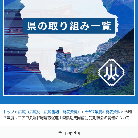
トップ
>
広報（広報誌・広報番組・発表資料）
>
令和7年度の発表資料
> 令和
７年度リニア中央新幹線建設促進山梨県期成同盟会 定期総会の開催について
pagetop