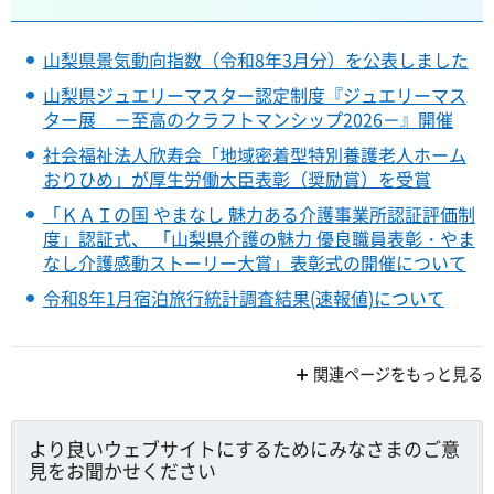
山梨県景気動向指数（令和8年3月分）を公表しました
山梨県ジュエリーマスター認定制度『ジュエリーマス
ター展 －至高のクラフトマンシップ2026－』開催
社会福祉法人欣寿会「地域密着型特別養護老人ホーム
おりひめ」が厚生労働大臣表彰（奨励賞）を受賞
「ＫＡＩの国 やまなし 魅力ある介護事業所認証評価制
度」認証式、 「山梨県介護の魅力 優良職員表彰・やま
なし介護感動ストーリー大賞」表彰式の開催について
令和8年1月宿泊旅行統計調査結果(速報値)について
関連ページをもっと見る
より良いウェブサイトにするためにみなさまのご意
見をお聞かせください