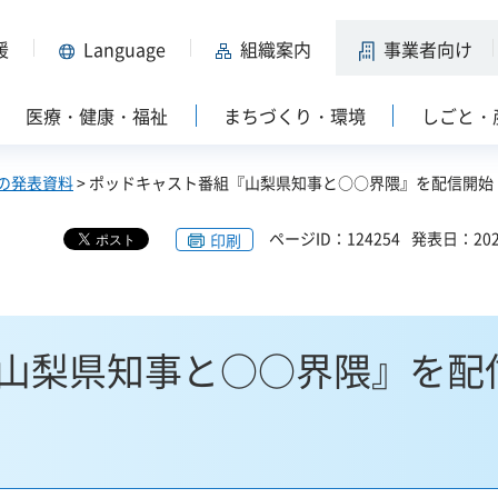
援
Language
組織案内
事業者向け
医療・健康・福祉
まちづくり・環境
しごと・
の発表資料
> ポッドキャスト番組『山梨県知事と○○界隈』を配信開始
ページID：124254
発表日：202
印刷
山梨県知事と○○界隈』を配