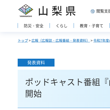
山梨県
閲覧支
防災・安全
くらし
教育・子育て
トップ
>
広報（広報誌・広報番組・発表資料）
>
令和7年度
発表資料
ポッドキャスト番組『
開始