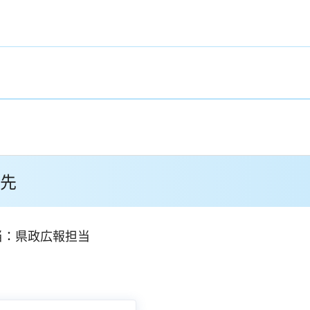
先
当：県政広報担当
１