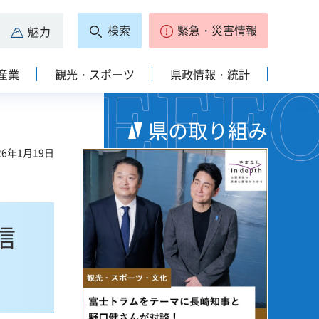
検索
緊急・災害情報
魅力
産業
観光・スポーツ
県政情報・統計
県の取り組み
6年1月19日
信