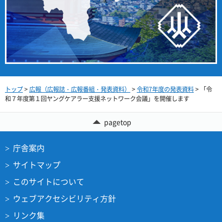
トップ
>
広報（広報誌・広報番組・発表資料）
>
令和7年度の発表資料
> 「令
和７年度第１回ヤングケアラー支援ネットワーク会議」を開催します
pagetop
庁舎案内
サイトマップ
このサイトについて
ウェブアクセシビリティ方針
リンク集