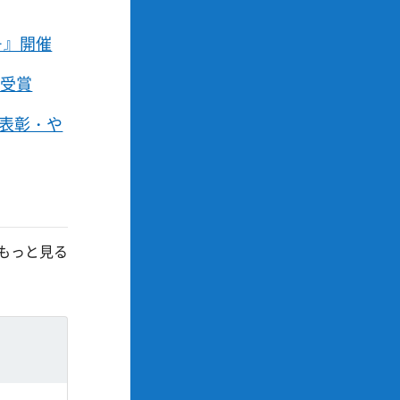
－』開催
を受賞
員表彰・や
もっと見る