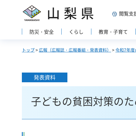
山梨県
閲覧支
防災・安全
くらし
教育・子育て
トップ
>
広報（広報誌・広報番組・発表資料）
>
令和7年度
発表資料
子どもの貧困対策のた