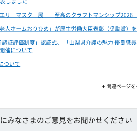
公表しました
エリーマスター展 －至高のクラフトマンシップ2026
老人ホームおりひめ」が厚生労働大臣表彰（奨励賞）
所認証評価制度」認証式、 「山梨県介護の魅力 優良職
開催について
)について
関連ページを
にみなさまのご意見をお聞かせください