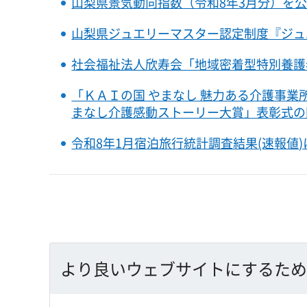
山梨県景気動向指数（令和8年3月分）を
山梨県ジュエリーマスター認定制度『ジュ
社会福祉法人欣寿会「地域密着型特別養護
「ＫＡＩの国 やまなし 魅力ある介護事業
まなし介護感動ストーリー大賞」表彰式の
令和8年1月宿泊旅行統計調査結果(速報値
より良いウェブサイトにするため