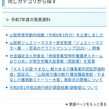
同じカテゴリから探す
令和7年度の発表資料
山梨県景気動向指数（令和8年3月分）を公表しました
山梨県ジュエリーマスター認定制度『ジュエリーマス
ター展 －至高のクラフトマンシップ2026－』開催
社会福祉法人欣寿会「地域密着型特別養護老人ホーム
おりひめ」が厚生労働大臣表彰（奨励賞）を受賞
「ＫＡＩの国 やまなし 魅力ある介護事業所認証評価制
度」認証式、 「山梨県介護の魅力 優良職員表彰・やま
なし介護感動ストーリー大賞」表彰式の開催について
令和8年1月宿泊旅行統計調査結果(速報値)について
関連ページをもっと見る