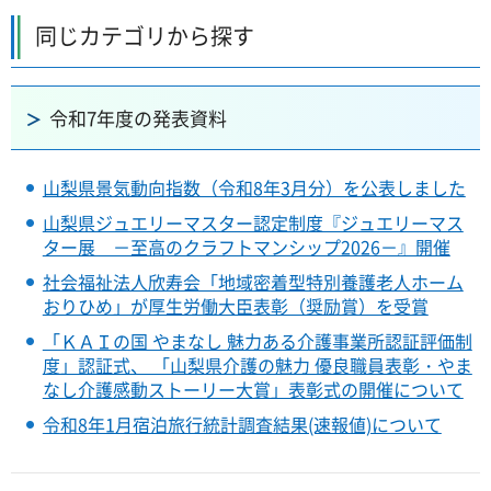
同じカテゴリから探す
令和7年度の発表資料
山梨県景気動向指数（令和8年3月分）を公表しました
山梨県ジュエリーマスター認定制度『ジュエリーマス
ター展 －至高のクラフトマンシップ2026－』開催
社会福祉法人欣寿会「地域密着型特別養護老人ホーム
おりひめ」が厚生労働大臣表彰（奨励賞）を受賞
「ＫＡＩの国 やまなし 魅力ある介護事業所認証評価制
度」認証式、 「山梨県介護の魅力 優良職員表彰・やま
なし介護感動ストーリー大賞」表彰式の開催について
令和8年1月宿泊旅行統計調査結果(速報値)について