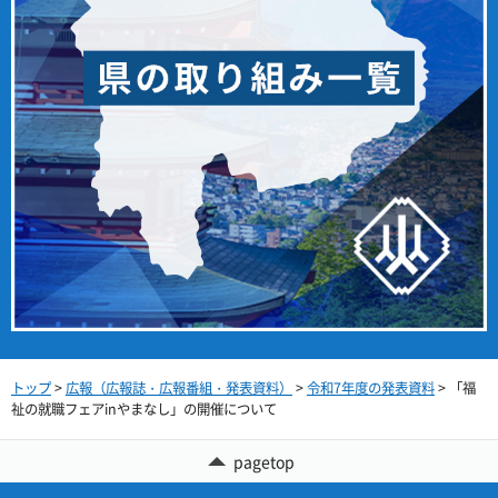
トップ
>
広報（広報誌・広報番組・発表資料）
>
令和7年度の発表資料
> 「福
祉の就職フェアinやまなし」の開催について
pagetop