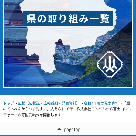
トップ
>
広報（広報誌・広報番組・発表資料）
>
令和7年度の発表資料
> 「頭
のてっぺんからつま先まで」支えられ10年、株式会社モンベルから富士山レン
ジャーへの寄附受納式を開催します
pagetop