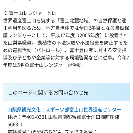
※ 富士山レンジャーとは
世界遺産富士山を擁する「富士北麓地域」の自然保護と適
正利用を図るため、地方自治体では全国2番目となる自然保
護レンジャーとして、平成17年度（2005年度）に設置され
た山梨県職員。 動植物の不法採取や不法投棄を防止するた
めの巡視活動（パトロール）、富士登山者に対する安全指
導及び子どもや企業等に対する環境啓発などに従事。令和7
年度は5名の富士山レンジャーが活動。
このページに関するお問い合わせ先
山梨県観光文化・スポーツ部富士山世界遺産センター
住所：〒401-0301 山梨県南都留郡富士河口湖町船津
6663-1
電話番号：0555(72)2314 ファクス番号：