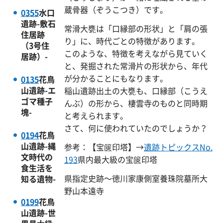
蔵骨器（ぞうこつき）です。
0355
水口
遺跡-敷石
常滑大甕は「口縁部の形状」と「肩の張
住居跡
り」に、時代ごとの特徴があります。
（3号住
このような、特徴を考えながら見ていく
居跡）-
と、発掘された常滑片の形状から、年代
が分かることにもなります。
0135
花鳥
山遺跡-エ
稲山遺跡出土の大甕も、口縁部（こうえ
ゴマ種子
んぶ）の形から、棲雲寺のものと同時期
塊-
と考えられます。
さて、何に使われていたのでしょうか？
0194
花鳥
山遺跡-縄
参考：【宝篋印塔】→
遺跡トピックスNo.
文時代の
193
県内最大級の宝篋印塔
食生活を
県指定史跡～徳川家康側室養珠院墓所大
知る遺物-
野山本遠寺
0199
花鳥
山遺跡-世