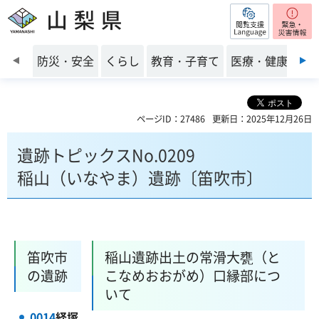
閲覧支援
山梨県
前のスライドを表示
防災・安全
くらし
教育・子育て
医療・健康・福
ページID：27486
更新日：2025年12月26日
遺跡トピックスNo.0209
稲山（いなやま）遺跡〔笛吹市〕
笛吹市
稲山遺跡出土の常滑大甕（と
の遺跡
こなめおおがめ）口縁部につ
いて
0014
経塚