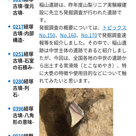
稲山遺跡は、昨年度山梨リニア実験線建
古墳-復元
設に先立ち発掘調査が行われた遺跡で
古墳-
す。
0217
経塚
発掘調査の概要については、
トピックス
古墳-内部
No.150
、
No.160
、
No.170
で発掘調査速
構造-
報等を紹介しました。その中で、稲山遺
跡は中世主体の遺跡であると紹介しまし
0251
経塚
たが、今回は、全国各地の中世の遺跡か
古墳-石室
ら出土する常滑焼（とこなめやき）、特
の石積み-
に大甕の特徴や使用目的などについて触
れてみたいと思います。
0280
経塚
古墳-列
石-
0396
経塚
古墳-八角
形の意味-
0019
桂野