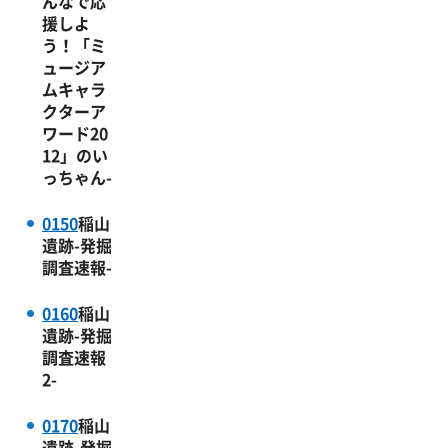
んなで応
援しよ
う！「ミ
ュージア
ムキャラ
クターア
ワード20
12」のい
っちゃん-
0150
稲山
遺跡-発掘
調査速報-
0160
稲山
遺跡-発掘
調査速報
2-
0170
稲山
遺跡-発掘