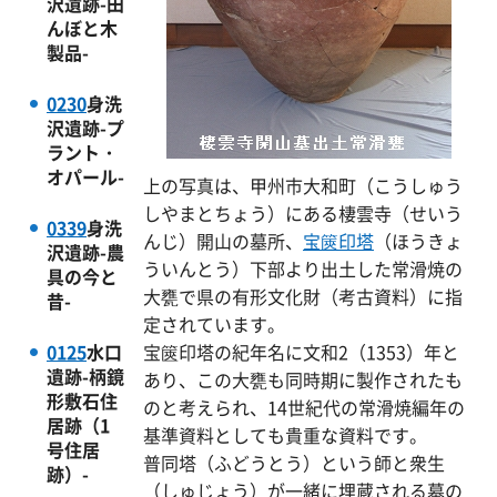
沢遺跡-田
んぼと木
製品-
0230
身洗
沢遺跡-プ
ラント・
オパール-
上の写真は、甲州市大和町（こうしゅう
しやまとちょう）にある棲雲寺（せいう
0339
身洗
んじ）開山の墓所、
宝篋印塔
（ほうきょ
沢遺跡-農
ういんとう）下部より出土した常滑焼の
具の今と
大甕で県の有形文化財（考古資料）に指
昔-
定されています。
0125
水口
宝篋印塔の紀年名に文和2（1353）年と
遺跡-柄鏡
あり、この大甕も同時期に製作されたも
形敷石住
のと考えられ、14世紀代の常滑焼編年の
居跡（1
基準資料としても貴重な資料です。
号住居
普同塔（ふどうとう）という師と衆生
跡）-
（しゅじょう）が一緒に埋蔵される墓の