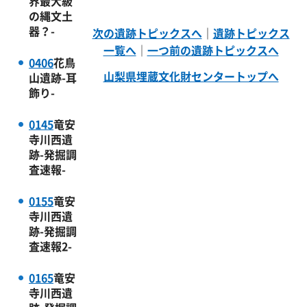
界最大級
の縄文土
器？-
次の遺跡トピックスへ
｜
遺跡トピックス
一覧へ
｜
一つ前の遺跡トピックスへ
0406
花鳥
山梨県埋蔵文化財センタートップへ
山遺跡-耳
飾り-
0145
竜安
寺川西遺
跡-発掘調
査速報-
0155
竜安
寺川西遺
跡-発掘調
査速報2-
0165
竜安
寺川西遺