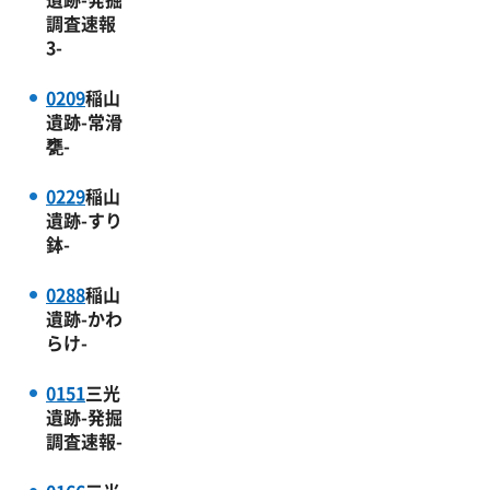
調査速報
3-
0209
稲山
遺跡-常滑
甕-
0229
稲山
遺跡-すり
鉢-
0288
稲山
遺跡-かわ
らけ-
0151
三光
遺跡-発掘
調査速報-