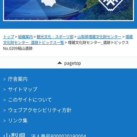
トップ
>
組織案内
>
観光文化・スポーツ部
>
山梨県埋蔵文化財センター
>
埋蔵
文化財センター_遺跡トピックス一覧
> 埋蔵文化財センター_遺跡トピックス
No.0209稲山遺跡
pagetop
庁舎案内
サイトマップ
このサイトについて
ウェブアクセシビリティ方針
リンク集
山梨県
法人番号8000020190004