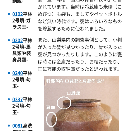
銅鏡-
かれています。当時は冷蔵庫も米櫃（こ
0102
平林
めびつ）も袋も、ましてやペットボトル
2号墳-ガ
など無い時代です。甕はいろいろなもの
ラス玉-
を貯蔵するために使われました。
また、山梨県内の調査事例として、小判
0202
平林
2号墳-馬
が入った甕が見つかったり、骨が入った
具類や装
甕が見つかったりします。このように甕
身具類-
は時には金庫だったり、お棺だったり、
正に万能の収納庫だったと思われます。
0240
平林
2号墳-勾
玉-
0337
平林
2号墳-勾
玉-
0081
身洗