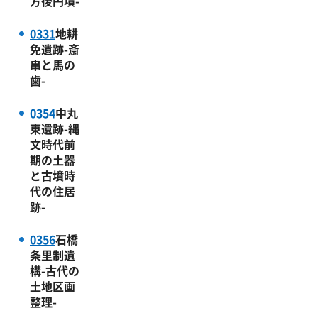
方後円墳-
0331
地耕
免遺跡-斎
串と馬の
歯-
0354
中丸
東遺跡-縄
文時代前
期の土器
と古墳時
代の住居
跡-
0356
石橋
条里制遺
構-古代の
土地区画
整理-