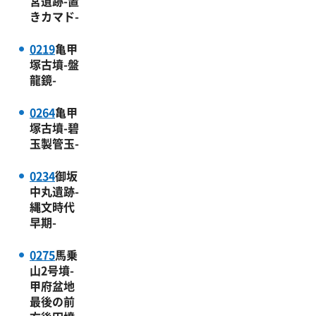
宮遺跡-置
きカマド-
0219
亀甲
塚古墳-盤
龍鏡-
0264
亀甲
塚古墳-碧
玉製管玉-
0234
御坂
中丸遺跡-
縄文時代
早期-
0275
馬乗
山2号墳-
甲府盆地
最後の前