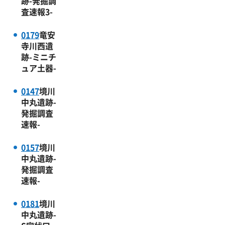
跡-発掘調
査速報3-
0179
竜安
寺川西遺
跡-ミニチ
ュア土器-
0147
境川
中丸遺跡-
発掘調査
速報-
0157
境川
中丸遺跡-
発掘調査
速報-
0181
境川
中丸遺跡-