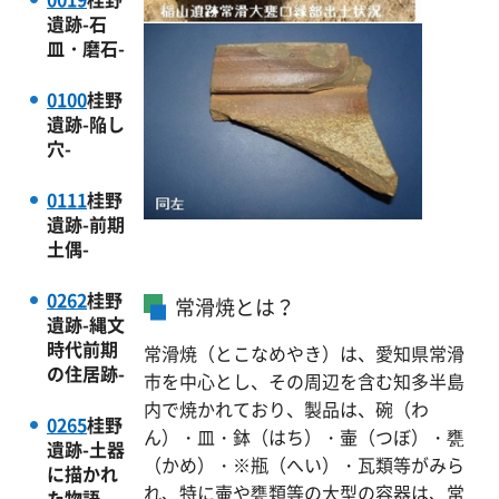
遺跡-石
皿・磨石-
0100
桂野
遺跡-陥し
穴-
0111
桂野
遺跡-前期
土偶-
0262
桂野
常滑焼とは？
遺跡-縄文
時代前期
常滑焼（とこなめやき）は、愛知県常滑
の住居跡-
市を中心とし、その周辺を含む知多半島
内で焼かれており、製品は、碗（わ
0265
桂野
ん）・皿・鉢（はち）・壷（つぼ）・甕
遺跡-土器
（かめ）・※瓶（へい）・瓦類等がみら
に描かれ
れ、特に壷や甕類等の大型の容器は、常
た物語-