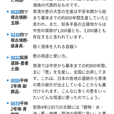
滑焼の代表的なものです。
常滑大甕の大型の生産は平安末期から始
0020
四ツ
塚古墳群-
まり幕末までの約800年間生産していたと
玉類-
言われ、また、知多半島の丘陵地からは
中世の窯跡が1,000基とも、3,000基とも
0235
四ツ
存在すると言われています。
塚古墳群-
装身具-
瓶＜液体を入れる容器＞
甕の用途と使い方。
0022
狐原
遺跡-墨書
常滑では中世から幕末までの約800年間、
土器-
主に「甕」を生産し、全国に出荷してま
す。これは、日本の各地の遺跡から常滑
0059
平林
の甕の破片が出土していることからも裏
2号墳-副
付けられます。こんなに多くの甕をいっ
葬品-
たいどんな用途に使ったのでしょう。
0079
平林
安政4年(1857)の文献には「穀物・水・
2号墳-青
油・藍・味噌・醤油の保管に良い」と書