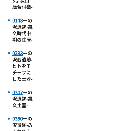
S字状口
縁台付甕-
0148
一の
沢遺跡-縄
文時代中
期の住居-
0293
一の
沢西遺跡-
ヒトをモ
チーフに
した土器-
0307
一の
沢遺跡-縄
文土器-
0350
一の
沢遺跡-み