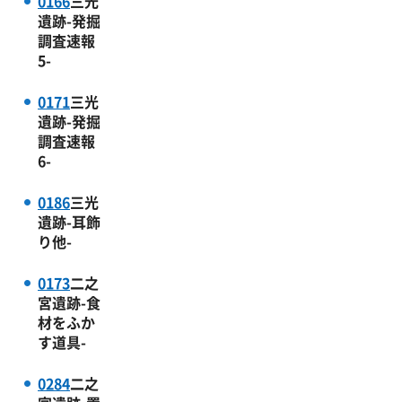
0166
三光
遺跡-発掘
調査速報
5-
0171
三光
遺跡-発掘
調査速報
6-
0186
三光
遺跡-耳飾
り他-
0173
二之
宮遺跡-食
材をふか
す道具-
0284
二之