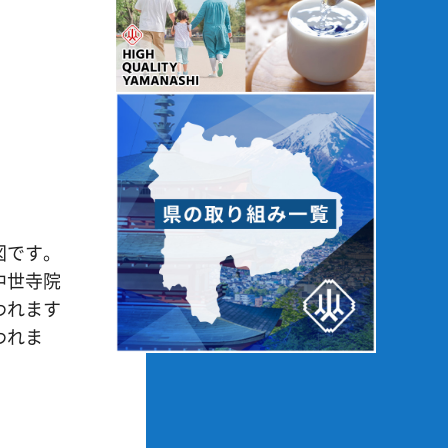
図です。
中世寺院
われます
われま