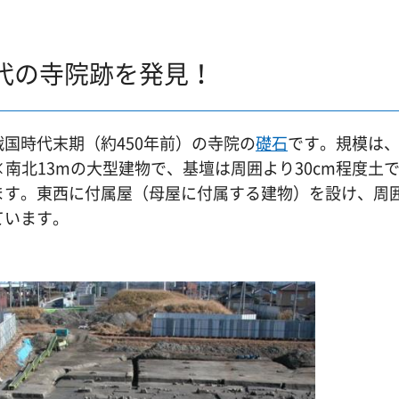
代の寺院跡を発見！
国時代末期（約450年前）の寺院の
礎石
です。規模は
×南北13mの大型建物で、基壇は周囲より30cm程度土
ます。東西に付属屋（母屋に付属する建物）を設け、周
ています。