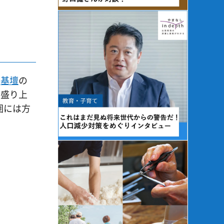
、
基壇
の
で盛り上
囲には方