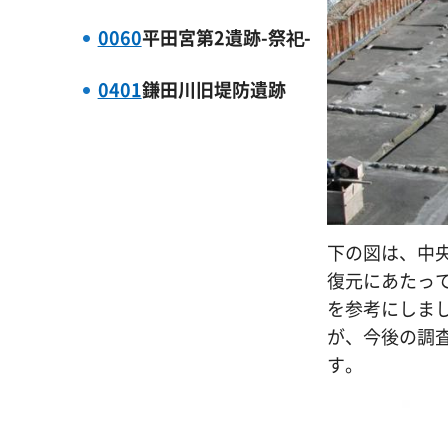
0060
平田宮第2遺跡-祭祀-
0401
鎌田川旧堤防遺跡
下の図は、中
復元にあたっ
を参考にしま
が、今後の調
す。