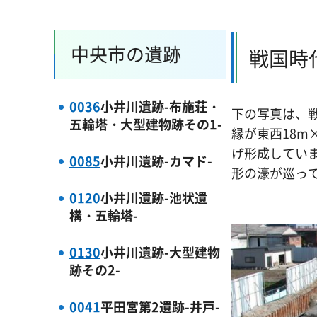
中央市の遺跡
戦国時
0036
小井川遺跡-布施荘・
下の写真は、戦
五輪塔・大型建物跡その1-
縁が東西18m
げ形成してい
0085
小井川遺跡-カマド-
形の濠が巡っ
0120
小井川遺跡-池状遺
構・五輪塔-
0130
小井川遺跡-大型建物
跡その2-
0041
平田宮第2遺跡-井戸-