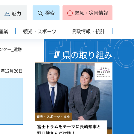
検索
緊急・災害情報
魅力
産業
観光・スポーツ
県政情報・統計
ンター_遺跡
県の取り組み
5年12月26日