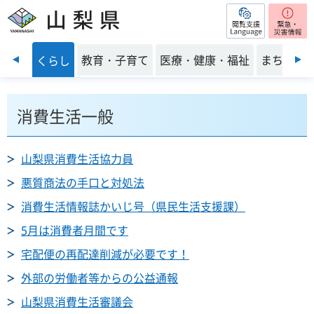
閲覧支援
山梨県
前のスライドを表示
・安全
教育・子育て
医療・健康・福祉
まちづく
くらし
消費生活一般
山梨県消費生活協力員
悪質商法の手口と対処法
消費生活情報誌かいじ号（県民生活支援課）
5月は消費者月間です
宅配便の再配達削減が必要です！
外部の労働者等からの公益通報
山梨県消費生活審議会