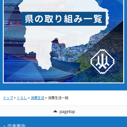
トップ
>
くらし
>
消費生活
> 消費生活一般
pagetop
庁舎案内