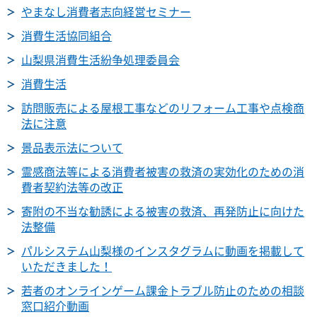
やまなし消費者志向経営セミナー
消費生活協同組合
山梨県消費生活紛争処理委員会
消費生活
訪問販売による屋根工事などのリフォーム工事や点検商
法に注意
景品表示法について
霊感商法等による消費者被害の救済の実効化のための消
費者契約法等の改正
寄附の不当な勧誘による被害の救済、再発防止に向けた
法整備
パルシステム山梨様のインスタグラムに動画を掲載して
いただきました！
若者のオンラインゲーム課金トラブル防止のための相談
窓口紹介動画