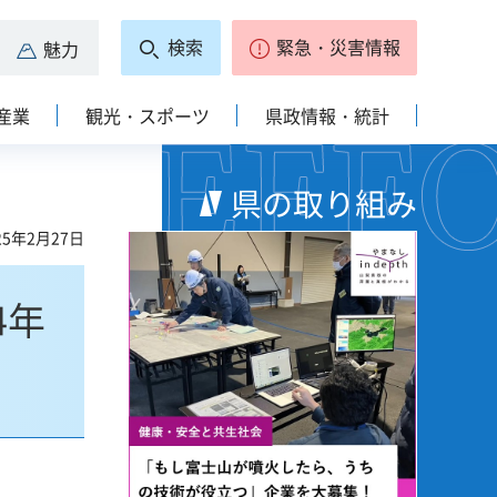
検索
緊急・災害情報
魅力
産業
観光・スポーツ
県政情報・統計
県の取り組み
5年2月27日
4年