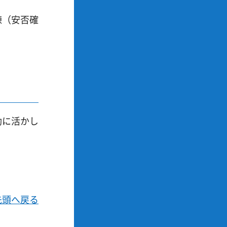
練（安否確
動に活かし
先頭へ戻る