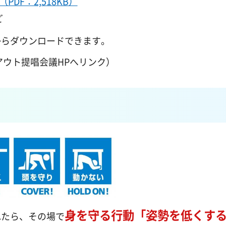
F：2,518KB）
ど
からダウンロードできます。
アウト提唱会議HPへリンク）
身を守る行動「姿勢を低くす
れたら、その場で