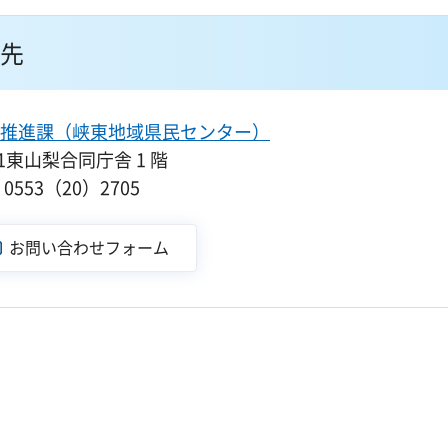
先
推進課（峡東地域県民センター）
-1東山梨合同庁舎 1 階
553（20）2705