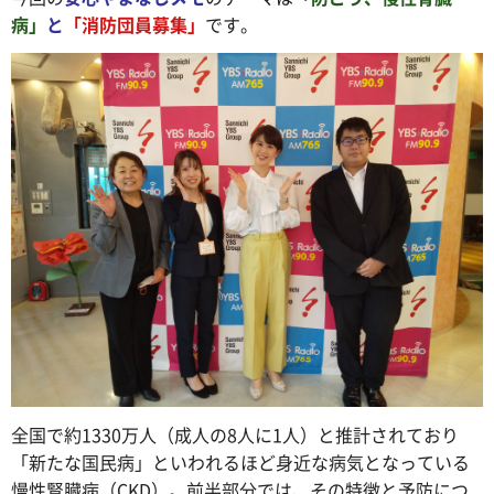
病」
と
「消防団員募集」
です。
全国で約1330万人（成人の8人に1人）と推計されており
「新たな国民病」といわれるほど身近な病気となっている
慢性腎臓病（CKD）。前半部分では、その特徴と予防につ