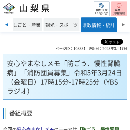
閲覧支援
山梨県
前のスライドを表示
環境
しごと・産業
観光・スポーツ
県政情報・統計
ページID：108331
更新日：2023年3月17日
安心やまなしメモ「防ごう、慢性腎臓
病」「消防団員募集」令和5年3月24日
（金曜日）17時15分-17時25分（YBS
ラジオ）
番組概要
今回の
安心やまなしメモ
のテーマは
「防ごう、慢性腎臓