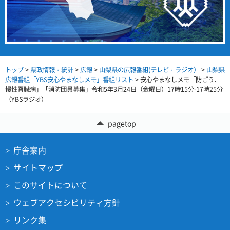
トップ
>
県政情報・統計
>
広報
>
山梨県の広報番組(テレビ・ラジオ）
>
山梨県
広報番組「YBS安心やまなしメモ」番組リスト
> 安心やまなしメモ「防ごう、
慢性腎臓病」「消防団員募集」令和5年3月24日（金曜日）17時15分-17時25分
（YBSラジオ）
pagetop
庁舎案内
サイトマップ
このサイトについて
ウェブアクセシビリティ方針
リンク集