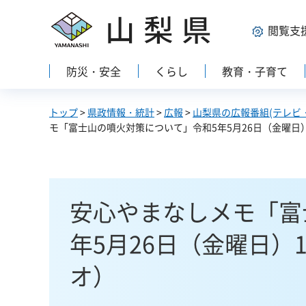
山梨県
閲覧支
防災・安全
くらし
教育・子育て
トップ
>
県政情報・統計
>
広報
>
山梨県の広報番組(テレビ
モ「富士山の噴火対策について」令和5年5月26日（金曜日）17
安心やまなしメモ「富
年5月26日（金曜日）17
オ）