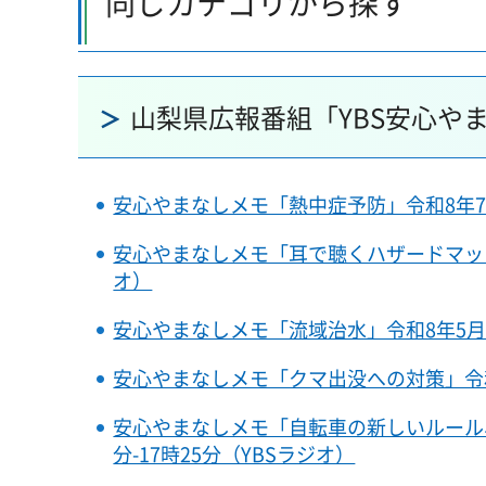
同じカテゴリから探す
山梨県広報番組「YBS安心や
安心やまなしメモ「熱中症予防」令和8年7月2
安心やまなしメモ「耳で聴くハザードマップ」令
オ）
安心やまなしメモ「流域治水」令和8年5月22
安心やまなしメモ「クマ出没への対策」令和8年
安心やまなしメモ「自転車の新しいルール、
分-17時25分（YBSラジオ）