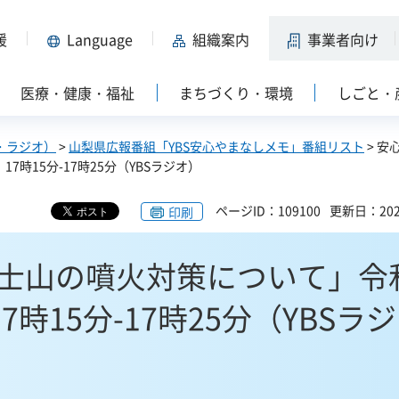
援
Language
組織案内
事業者向け
医療・健康・福祉
まちづくり・環境
しごと・
・ラジオ）
>
山梨県広報番組「YBS安心やまなしメモ」番組リスト
> 安
時15分-17時25分（YBSラジオ）
ページID：109100
更新日：202
印刷
士山の噴火対策について」令
時15分-17時25分（YBSラジ