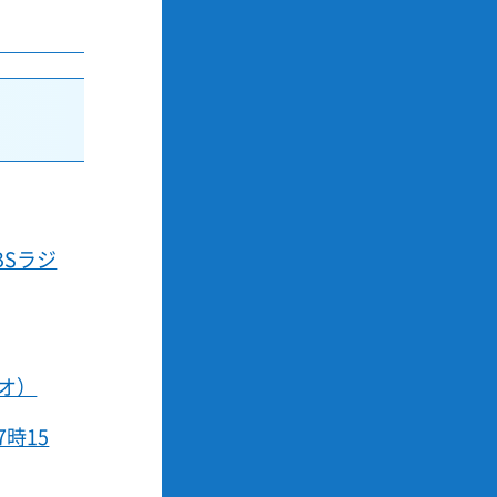
BSラジ
ジオ）
時15