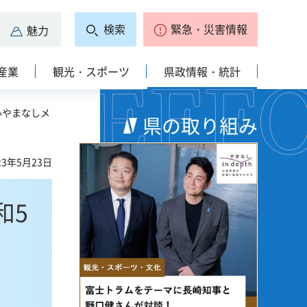
検索
緊急・災害情報
魅力
産業
観光・スポーツ
県政情報・統計
心やまなしメ
県の取り組み
3年5月23日
和5