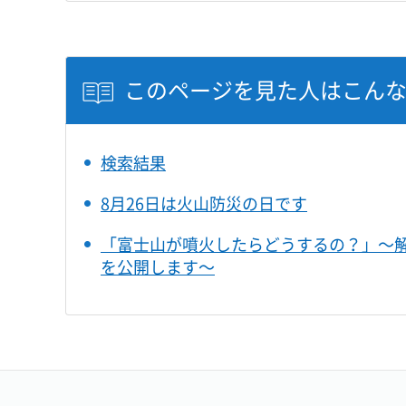
このページを見た人はこん
検索結果
8月26日は火山防災の日です
「富士山が噴火したらどうするの？」～
を公開します～