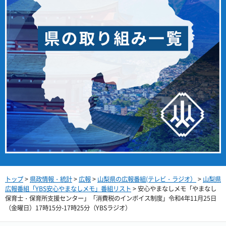
トップ
>
県政情報・統計
>
広報
>
山梨県の広報番組(テレビ・ラジオ）
>
山梨県
広報番組「YBS安心やまなしメモ」番組リスト
> 安心やまなしメモ「やまなし
保育士・保育所支援センター」「消費税のインボイス制度」令和4年11月25日
（金曜日）17時15分-17時25分（YBSラジオ）