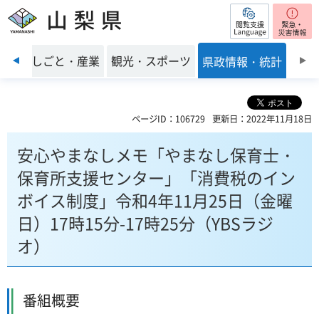
閲覧支援
山梨県
前のスライドを表示
環境
しごと・産業
観光・スポーツ
県政情報・統計
ページID：106729
更新日：2022年11月18日
安心やまなしメモ「やまなし保育士・
保育所支援センター」「消費税のイン
ボイス制度」令和4年11月25日（金曜
日）17時15分-17時25分（YBSラジ
オ）
番組概要