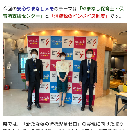
今回の
安心やまなしメモ
のテーマは
「やまなし保育士・保
育所支援センター」
と
「消費税のインボイス制度」
です。
県では、「新たな姿の待機児童ゼロ」の実現に向けた取り