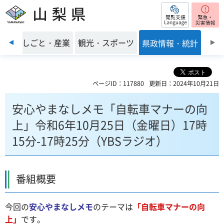
閲覧支援
山梨県
前のスライドを表示
環境
しごと・産業
観光・スポーツ
県政情報・統計
ページID：117880
更新日：2024年10月21日
安心やまなしメモ「自転車マナーの向
上」令和6年10月25日（金曜日）17時
15分-17時25分（YBSラジオ）
番組概要
今回の
安心やまなしメモ
のテーマは
「自転車マナーの向
上
」
です。