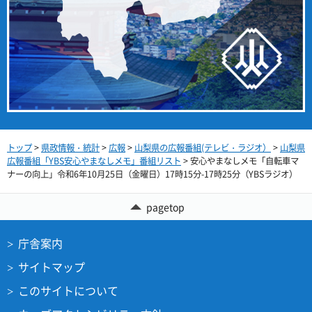
トップ
>
県政情報・統計
>
広報
>
山梨県の広報番組(テレビ・ラジオ）
>
山梨県
広報番組「YBS安心やまなしメモ」番組リスト
> 安心やまなしメモ「自転車マ
ナーの向上」令和6年10月25日（金曜日）17時15分-17時25分（YBSラジオ）
pagetop
庁舎案内
サイトマップ
このサイトについて