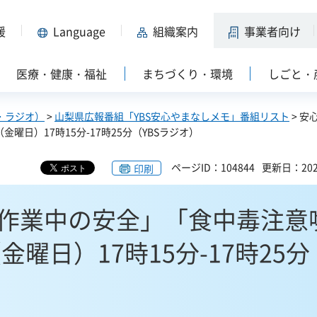
援
Language
組織案内
事業者向け
医療・健康・福祉
まちづくり・環境
しごと・
・ラジオ）
>
山梨県広報番組「YBS安心やまなしメモ」番組リスト
> 安
曜日）17時15分-17時25分（YBSラジオ）
ページID：104844
更新日：202
印刷
作業中の安全」「食中毒注意
金曜日）17時15分-17時25分