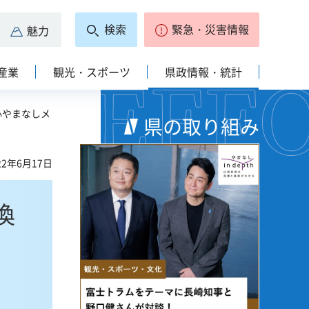
検索
緊急・災害情報
魅力
産業
観光・スポーツ
県政情報・統計
心やまなしメ
県の取り組み
2年6月17日
喚