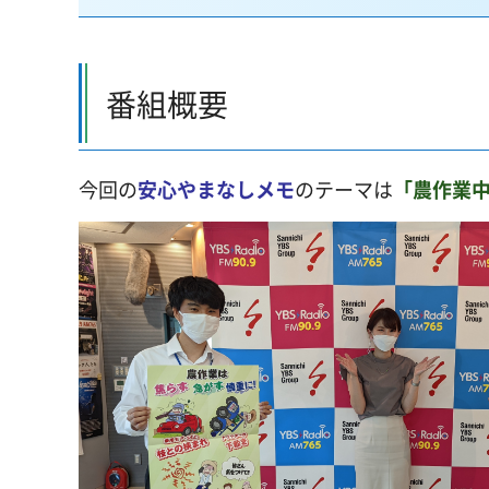
番組概要
今回の
安心やまなしメモ
のテーマは
「農作業