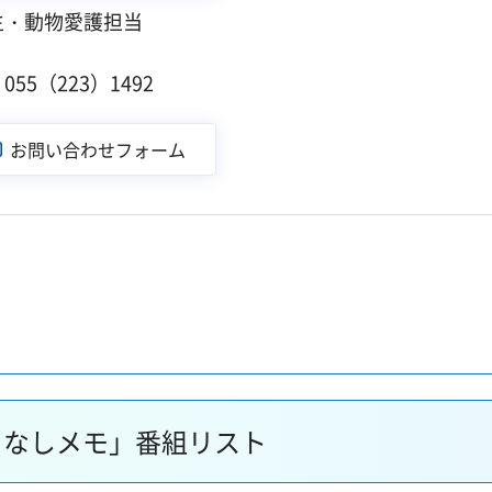
生・動物愛護担当
１
55（223）1492
まなしメモ」番組リスト