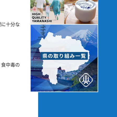
理に十分な
、食中毒の