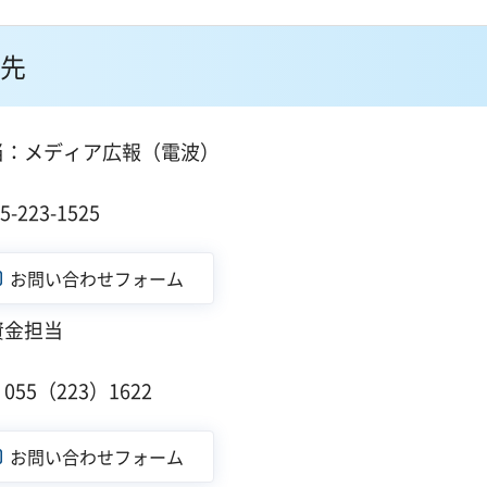
先
当：メディア広報（電波）
１
223-1525
資金担当
１
55（223）1622