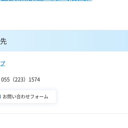
先
プ
55（223）1574