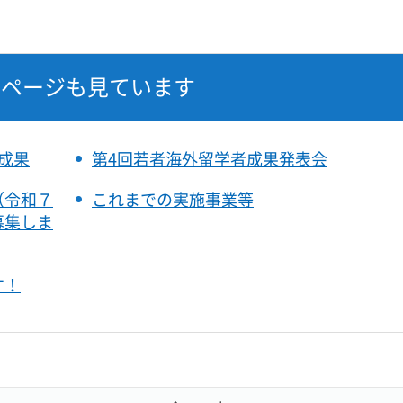
なページも見ています
成果
第4回若者海外留学者成果発表会
（令和７
これまでの実施事業等
募集しま
す！