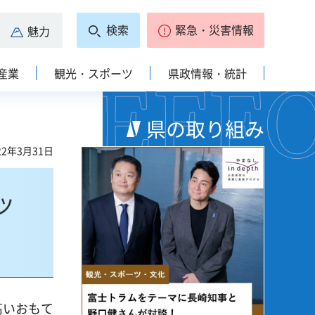
検索
緊急・災害情報
魅力
産業
観光・スポーツ
県政情報・統計
県の取り組み
2年3月31日
ッ
高いおもて