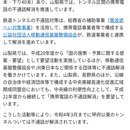
本・下り40本）あり、山梨県では、トンネル区間の携帯電
話の不通話解消を推進しています。
鉄道トンネルの不通話対策は、総務省の補助事業（
電波遮
へい対策事業
）を活用して、携帯電話事業者等で構成する
公益社団法人移動通信基盤整備協会
が、鉄道事業者と連携
して解消を進めています。
山梨県では、平成20年度から「国の施策・予算に関する提
案・要望」として要望活動を実施しているほか、移動通信
基盤整備協会やJR東日本など関係する団体等に不通話解消
を働きかけています。また、山梨県、長野県のほか、沿線
の自治体や経済団体等で構成する中央東線高速化促進広域
期成同盟会においても、中央線の利便性向上として、平成
21年度から継続して「携帯電話の不通話解消」を要望して
います。
こうした活動等により、令和4年3月までに甲府以東のトン
ネルついては不通話が解消されています。