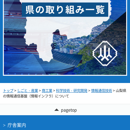
トップ
>
しごと・産業
>
商工業
>
科学技術・研究開発
>
情報通信技術
> 山梨県
の情報通信基盤（情報インフラ）について
pagetop
庁舎案内