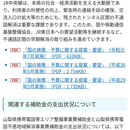
JR中央線は、本県の社会・経済活動を支える大動脈であ
り、利用者の利便性の向上、緊急時の連絡手段の確保、交
流人口の拡大等のためにも、残されたトンネル区間の不通
話解消は重要な課題であります。このため、国や移動通信
基盤整備協会、JR東日本への要望活動等を継続するなど、
不通話区間の早期解消の取り組みを進めていきます。
「国の施策・予算に関する提案・要望」（令和元
年7月実施）（PDF：610KB）
「国の施策・予算に関する提案・要望」（平成30
年5月実施）（PDF：2,754KB）
「国の施策・予算に関する提案・要望」（平成29
年5月実施）（PDF：1,735KB）
関連する補助金の支出状況について
山梨県携帯電話等エリア整備事業費補助金と山梨県携帯電
話不感地域解消事業費補助金の支出状況については、以下