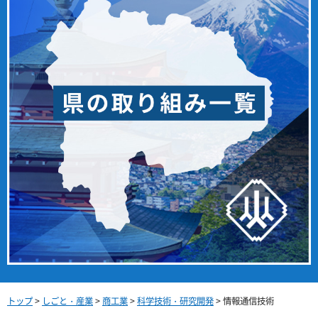
トップ
>
しごと・産業
>
商工業
>
科学技術・研究開発
> 情報通信技術