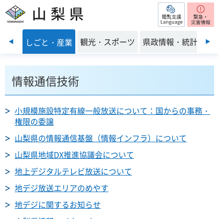
閲覧支援
山梨県
前のスライドを表示
・環境
観光・スポーツ
県政情報・統計
しごと・産業
情報通信技術
小規模施設特定有線一般放送について：国からの事務・
権限の委譲
山梨県の情報通信基盤（情報インフラ）について
山梨県地域DX推進協議会について
地上デジタルテレビ放送について
地デジ放送エリアのめやす
地デジに関するお知らせ