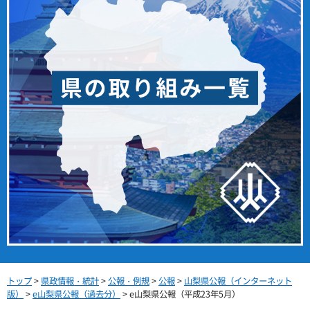
トップ
>
県政情報・統計
>
公報・例規
>
公報
>
山梨県公報（インターネット
版）
>
e山梨県公報（過去分）
> e山梨県公報（平成23年5月）