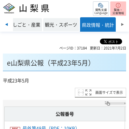
閲覧支援
山梨県
前のスライドを表示
環境
しごと・産業
観光・スポーツ
県政情報・統計
ページID：37184
更新日：2021年7月2日
e山梨県公報（平成23年5月）
平成23年5月
画面サイズで表示
公報番号
号外第48号（PDF：10KB）