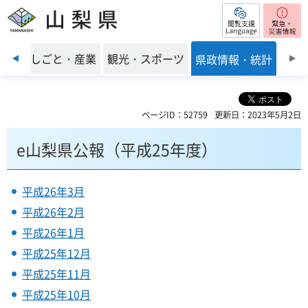
閲覧支援
山梨県
前のスライドを表示
環境
しごと・産業
観光・スポーツ
県政情報・統計
ページID：52759
更新日：2023年5月2日
e山梨県公報（平成25年度）
平成26年3月
平成26年2月
平成26年1月
平成25年12月
平成25年11月
平成25年10月