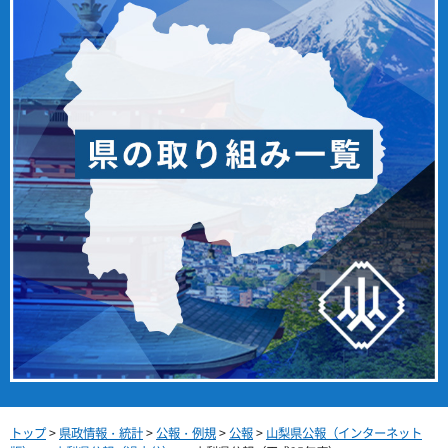
トップ
>
県政情報・統計
>
公報・例規
>
公報
>
山梨県公報（インターネット