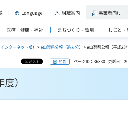
援
Language
組織案内
事業者向け
医療・健康・福祉
まちづくり・環境
しごと・
（インターネット版）
>
e山梨県公報（過去分）
> e山梨県公報（平成23
ページID：36830
更新日：20
印刷
年度）