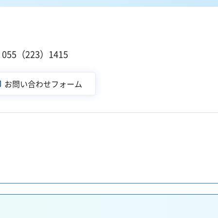
１
55（223）1415