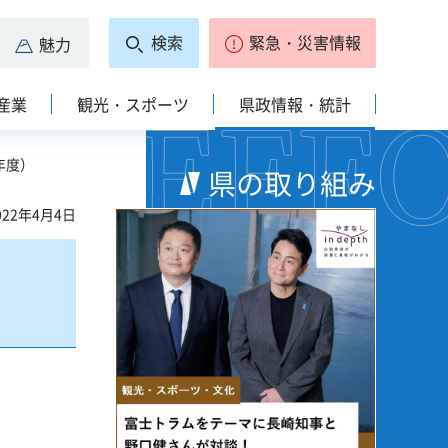
検索
緊急・災害情報
魅力
産業
観光・スポーツ
県政情報・統計
年度）
県の取り組み
22年4月4日