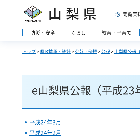
山梨県
閲覧支
防災・安全
くらし
教育・子育て
トップ
>
県政情報・統計
>
公報・例規
>
公報
>
山梨県公報
e山梨県公報（平成23
平成24年3月
平成24年2月