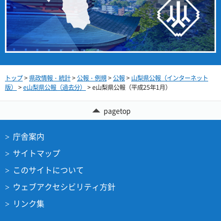
トップ
>
県政情報・統計
>
公報・例規
>
公報
>
山梨県公報（インターネット
版）
>
e山梨県公報（過去分）
> e山梨県公報（平成25年1月）
pagetop
庁舎案内
サイトマップ
このサイトについて
ウェブアクセシビリティ方針
リンク集