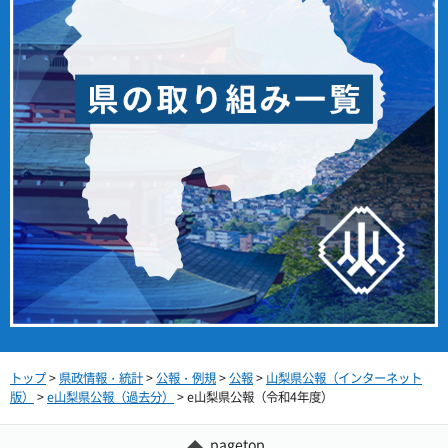
トップ
>
県政情報・統計
>
公報・例規
>
公報
>
山梨県公報（インターネット
版）
>
e山梨県公報（過去分）
> e山梨県公報（令和4年度）
pagetop