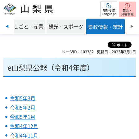
閲覧支援
山梨県
前のスライドを表示
環境
しごと・産業
観光・スポーツ
県政情報・統計
ページID：103782
更新日：2023年3月1日
e山梨県公報（令和4年度）
令和5年3月
令和5年2月
令和5年1月
令和4年12月
令和4年11月