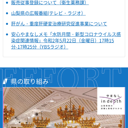
販売従事登録について（衛生薬務課）
山梨県の広報番組(テレビ・ラジオ）
肝がん・重度肝硬変治療研究促進事業について
安心やまなしメモ「水防月間・新型コロナウイルス感
染症関連情報」令和2年5月22日（金曜日）17時15
分-17時25分（YBSラジオ）
県の取り組み