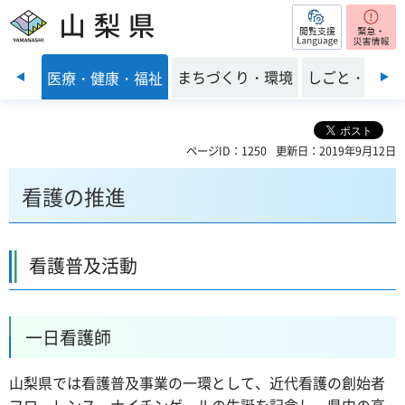
閲覧支援
山梨県
前のスライドを表示
子育て
まちづくり・環境
しごと・産業
医療・健康・福祉
ページID：1250
更新日：2019年9月12日
看護の推進
看護普及活動
一日看護師
山梨県では看護普及事業の一環として、近代看護の創始者
フローレンス・ナイチンゲールの生誕を記念し、県内の高