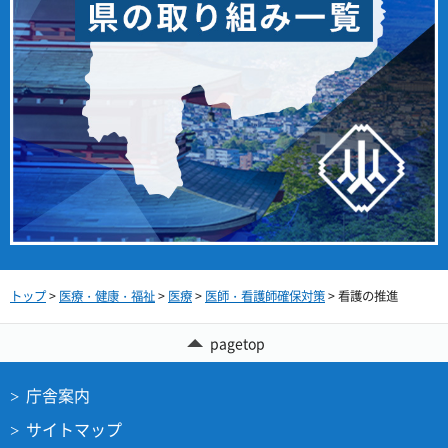
トップ
>
医療・健康・福祉
>
医療
>
医師・看護師確保対策
> 看護の推進
pagetop
庁舎案内
サイトマップ