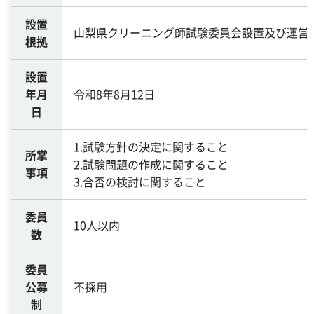
設置
山梨県クリーニング師試験委員会設置及び運営
根拠
設置
年月
令和8年8月12日
日
1.試験方針の決定に関すること
所掌
2.試験問題の作成に関すること
事項
3.合否の検討に関すること
委員
10人以内
数
委員
公募
不採用
制