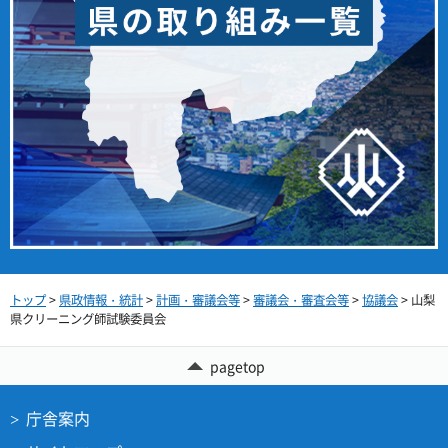
トップ
>
県政情報・統計
>
計画・審議会等
>
審議会・審査会等
>
協議会
> 山梨
県クリーニング師試験委員会
pagetop
庁舎案内