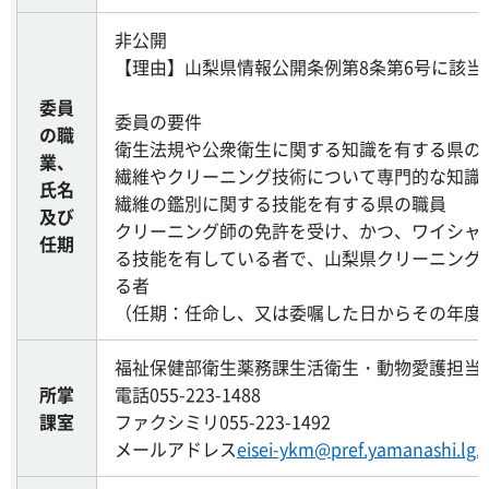
非公開
【理由】山梨県情報公開条例第8条第6号に該当
委員
委員の要件
の職
衛生法規や公衆衛生に関する知識を有する県の
業、
繊維やクリーニング技術について専門的な知識
氏名
繊維の鑑別に関する技能を有する県の職員
及び
クリーニング師の免許を受け、かつ、ワイシャ
任期
る技能を有している者で、山梨県クリーニング
る者
（任期：任命し、又は委嘱した日からその年度
福祉保健部衛生薬務課生活衛生・動物愛護担当
所掌
電話055-223-1488
課室
ファクシミリ055-223-1492
メールアドレス
eisei-ykm@pref.yamanashi.lg.j