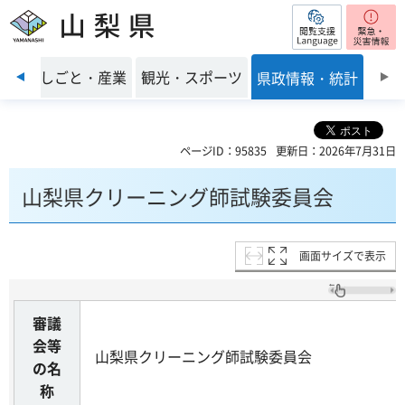
閲覧支援
山梨県
前のスライドを表示
環境
しごと・産業
観光・スポーツ
県政情報・統計
ページID：95835
更新日：2026年7月31日
山梨県クリーニング師試験委員会
画面サイズで表示
審議
会等
山梨県クリーニング師試験委員会
の名
称