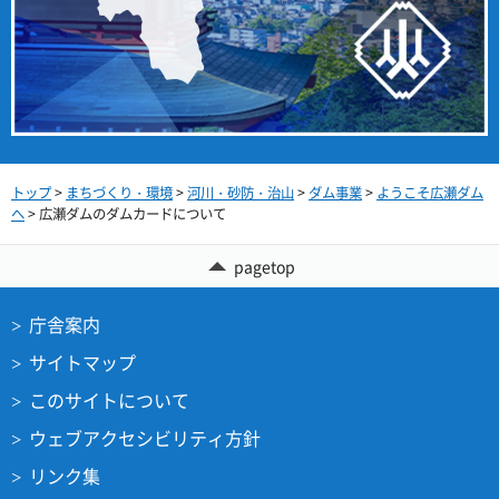
トップ
>
まちづくり・環境
>
河川・砂防・治山
>
ダム事業
>
ようこそ広瀬ダム
へ
> 広瀬ダムのダムカードについて
pagetop
庁舎案内
サイトマップ
このサイトについて
ウェブアクセシビリティ方針
リンク集