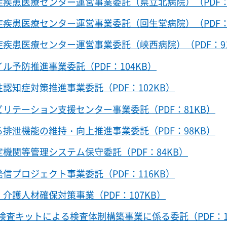
症疾患医療センター運営事業委託（県立北病院）（PDF：
症疾患医療センター運営事業委託（回生堂病院）（PDF：
症疾患医療センター運営事業委託（峡西病院）（PDF：91
ル予防推進事業委託（PDF：104KB）
認知症対策推進事業委託（PDF：102KB）
リテーション支援センター事業委託（PDF：81KB）
排泄機能の維持・向上推進事業委託（PDF：98KB）
機関等管理システム保守委託（PDF：84KB）
信プロジェクト事業委託（PDF：116KB）
介護人材確保対策事業（PDF：107KB）
査キットによる検査体制構築事業に係る委託（PDF：10