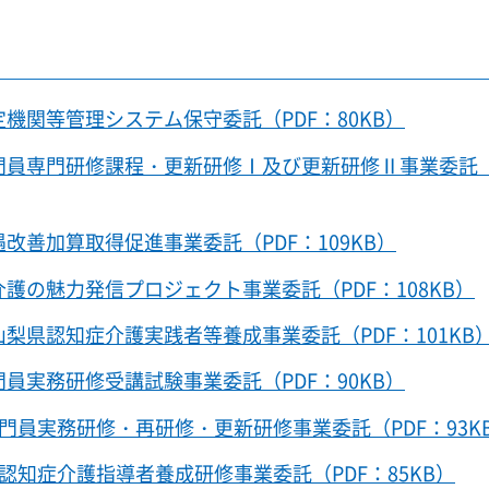
機関等管理システム保守委託（PDF：80KB）
門員専門研修課程・更新研修Ⅰ及び更新研修Ⅱ事業委託（
改善加算取得促進事業委託（PDF：109KB）
護の魅力発信プロジェクト事業委託（PDF：108KB）
梨県認知症介護実践者等養成事業委託（PDF：101KB
員実務研修受講試験事業委託（PDF：90KB）
門員実務研修・再研修・更新研修事業委託（PDF：93K
認知症介護指導者養成研修事業委託（PDF：85KB）