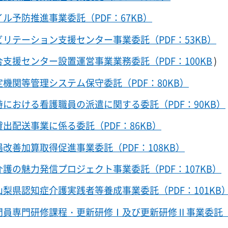
ル予防推進事業委託（PDF：67KB）
リテーション支援センター事業委託（PDF：53KB）
支援センター設置運営事業業務委託（PDF：100KB
)
機関等管理システム保守委託（PDF：80KB）
における看護職員の派遣に関する委託（PDF：90KB）
出配送事業に係る委託（PDF：86KB）
改善加算取得促進事業委託（PDF：108KB）
護の魅力発信プロジェクト事業委託（PDF：107KB）
梨県認知症介護実践者等養成事業委託（PDF：101KB
門員専門研修課程・更新研修Ⅰ及び更新研修Ⅱ事業委託（