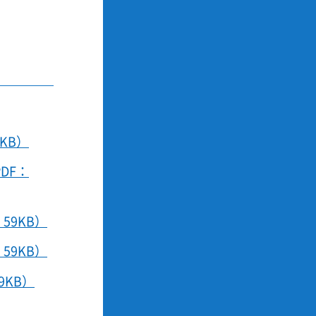
KB）
DF：
59KB）
59KB）
KB）