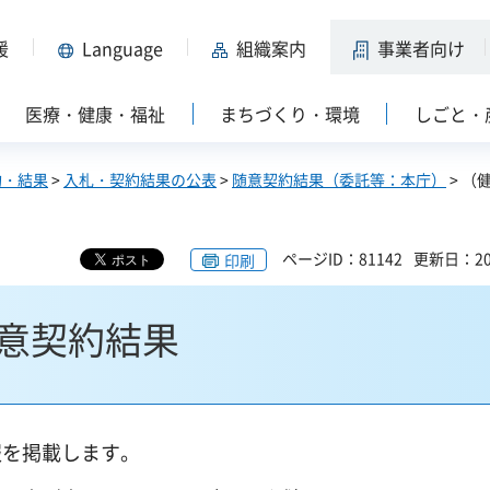
援
Language
組織案内
事業者向け
医療・健康・福祉
まちづくり・環境
しごと・
約・結果
>
入札・契約結果の公表
>
随意契約結果（委託等：本庁）
> （
ページID：81142
更新日：20
印刷
意契約結果
報を掲載します。