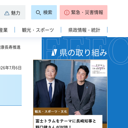
検索
緊急・災害情報
魅力
産業
観光・スポーツ
県政情報・統計
健康長寿推進
県の取り組み
26年7月6日