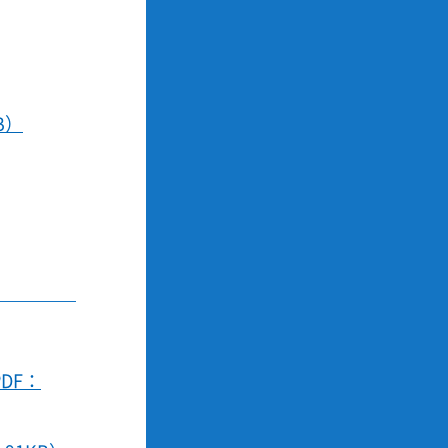
B）
DF：