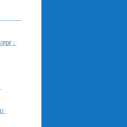
PDF：
）
B）