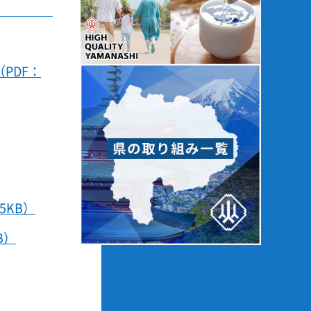
PDF：
5KB）
B）