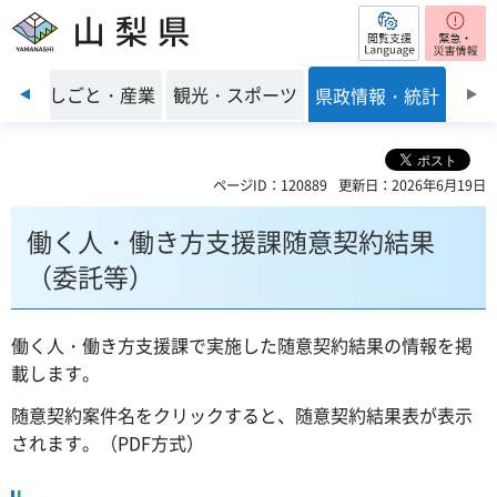
閲覧支援
山梨県
前のスライドを表示
環境
しごと・産業
観光・スポーツ
県政情報・統計
ページID：120889
更新日：2026年6月19日
働く人・働き方支援課随意契約結果
（委託等）
働く人・働き方支援課で実施した随意契約結果の情報を掲
載します。
随意契約案件名をクリックすると、随意契約結果表が表示
されます。（PDF方式）