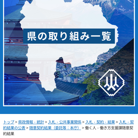
トップ
>
県政情報・統計
>
入札・公共事業関係
>
入札・契約・結果
>
入札・契
約結果の公表
>
随意契約結果（委託等：本庁）
> 働く人・働き方支援課随意契
約結果