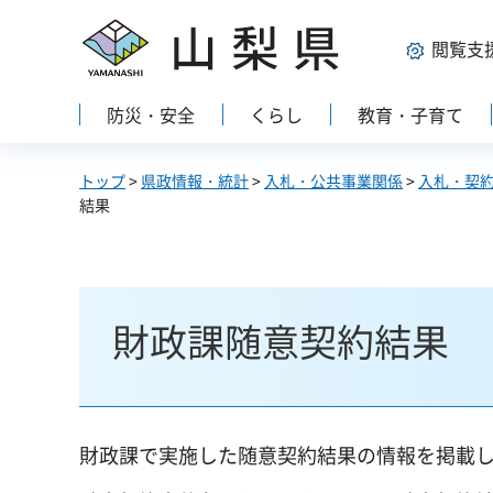
山梨県
閲覧支
防災・安全
くらし
教育・子育て
トップ
>
県政情報・統計
>
入札・公共事業関係
>
入札・契
結果
財政課随意契約結果
財政課で実施した随意契約結果の情報を掲載