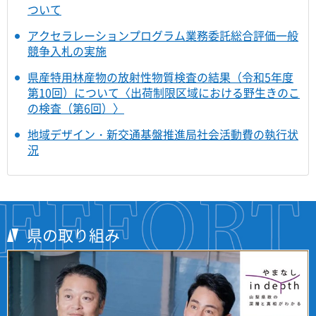
ついて
アクセラレーションプログラム業務委託総合評価一般
競争入札の実施
県産特用林産物の放射性物質検査の結果（令和5年度
第10回）について〈出荷制限区域における野生きのこ
の検査（第6回）〉
地域デザイン・新交通基盤推進局社会活動費の執行状
況
県の取り組み