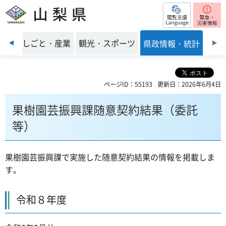
閲覧支援
山梨県
前のスライドを表示
環境
しごと・産業
観光・スポーツ
県政情報・統計
ページID：55193
更新日：2026年6月4日
果樹園芸振興課随意契約結果（委託
等）
果樹園芸振興課で実施した随意契約結果の情報を掲載しま
す。
令和８年度