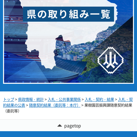
トップ
>
県政情報・統計
>
入札・公共事業関係
>
入札・契約・結果
>
入札・契
約結果の公表
>
随意契約結果（委託等：本庁）
> 果樹園芸振興課随意契約結果
（委託等）
pagetop