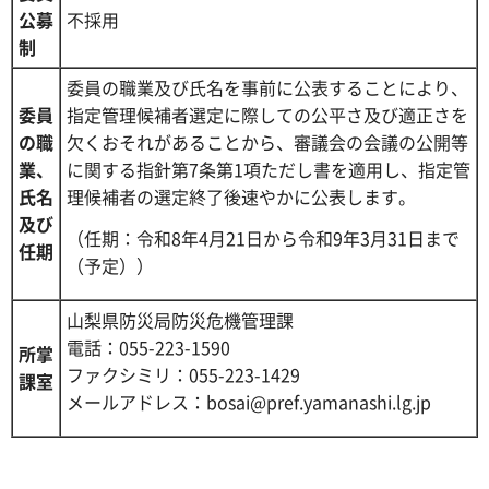
公募
不採用
制
委員の職業及び氏名を事前に公表することにより、
委員
指定管理候補者選定に際しての公平さ及び適正さを
の職
欠くおそれがあることから、審議会の会議の公開等
業、
に関する指針第7条第1項ただし書を適用し、指定管
氏名
理候補者の選定終了後速やかに公表します。
及び
（任期：令和8年4月21日から令和9年3月31日まで
任期
（予定））
山梨県防災局防災危機管理課
電話：055-223-1590
所掌
ファクシミリ：055-223-1429
課室
メールアドレス：bosai@pref.yamanashi.lg.jp