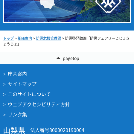
トップ
>
組織案内
>
防災危機管理課
> 防災啓発動画「防災フェアリーじじょき
ょうじょ」
pagetop
庁舎案内
サイトマップ
このサイトについて
ウェブアクセシビリティ方針
リンク集
山梨県
法人番号8000020190004