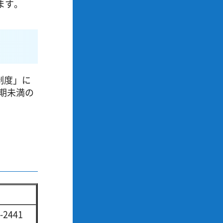
ます。
制度」に
期未満の
-2441