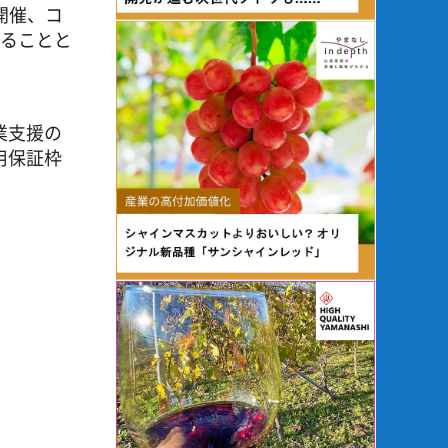
開催、コ
することと
業支援の
用保証枠