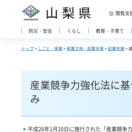
山梨県
閲覧支
防災・安全
くらし
教育・子育て
トップ
>
しごと・産業
>
産業立地・起業支援
>
起業支援
>
産業競争力強化法に基
み
平成26年1月20日に施行された「産業競