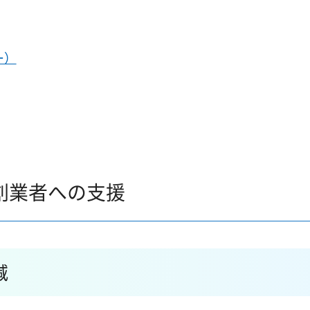
ー）
創業者への支援
減