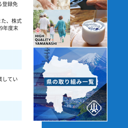
る登録免
また、株式
9年度末
業してい