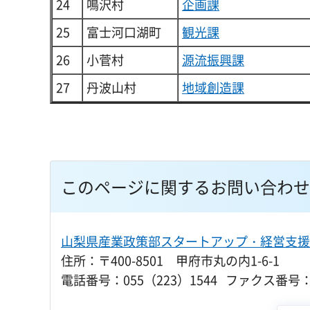
24
鳴沢村
企画課
25
富士河口湖町
観光課
26
小菅村
源流振興課
27
丹波山村
地域創造課
このページに関するお問い合わせ
山梨県産業政策部スタートアップ・経営支援
住所：〒400-8501 甲府市丸の内1-6-1
電話番号：055（223）1544 ファクス番号：0