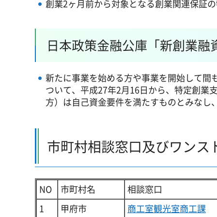
創業2ヶ月前から対象となる創業関連保証の
日本政策金融公庫「新創業融
新たに事業を始める方や事業を開始して間
ついて、平成27年2月16日から、特定創
方）は自己資金要件を満たすものとみなし
市町村相談窓口及びワンス
NO
市町村名
相談窓口
1
甲府市
商工室観光室商工課