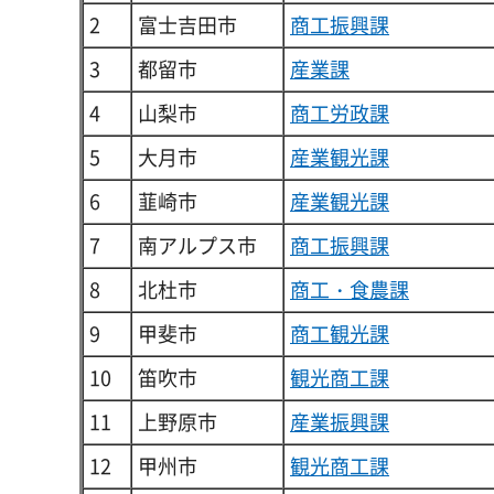
2
富士吉田市
商工振興課
3
都留市
産業課
4
山梨市
商工労政課
5
大月市
産業観光課
6
韮崎市
産業観光課
7
南アルプス市
商工振興課
8
北杜市
商工・食農課
9
甲斐市
商工観光課
10
笛吹市
観光商工課
11
上野原市
産業振興課
12
甲州市
観光商工課