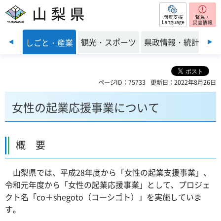
閲覧支援
山梨県
前のスライドを表示
・環境
観光・スポーツ
県政情報・統計
しごと・産業
ページID：75733
更新日：2022年8月26日
女性の起業応援事業について
概 要
山梨県では、平成28年度から「女性の起業支援事業」、
令和元年度から「女性の起業応援事業」として、プロジェ
クト名「co＋shegoto（コーシゴト）」を実施していま
す。