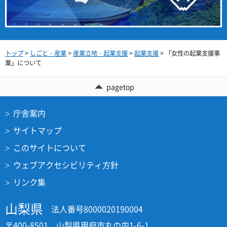
トップ
>
しごと・産業
>
産業立地・起業支援
>
起業支援
> 「女性の起業支援事
業」について
pagetop
庁舎案内
サイトマップ
このサイトについて
ウェブアクセシビリティ方針
リンク集
山梨県
法人番号8000020190004
〒400-8501 山梨県甲府市丸の内1-6-1