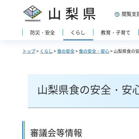
山梨県
閲覧支
防災・安全
くらし
教育・子育て
トップ
>
くらし
>
食の安全
>
食の安全・安心
> 山梨県食の
山梨県食の安全・安
審議会等情報