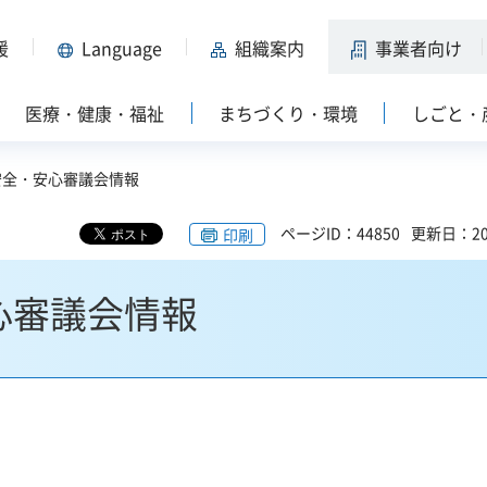
援
Language
組織案内
事業者向け
医療・健康・福祉
まちづくり・環境
しごと・
安全・安心審議会情報
ページID：44850
更新日：20
印刷
心審議会情報