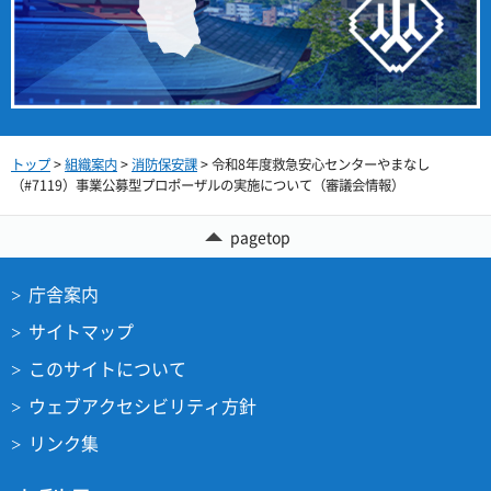
トップ
>
組織案内
>
消防保安課
> 令和8年度救急安心センターやまなし
（#7119）事業公募型プロポーザルの実施について（審議会情報）
pagetop
庁舎案内
サイトマップ
このサイトについて
ウェブアクセシビリティ方針
リンク集