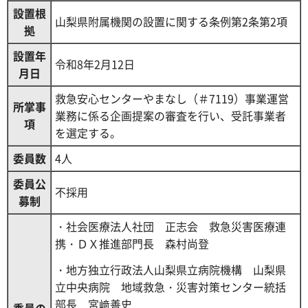
設置根
山梨県附属機関の設置に関する条例第2条第2項
拠
設置年
令和8年2月12日
月日
救急安心センターやまなし（＃7119）事業運営
所掌事
業務に係る企画提案の審査を行い、受託事業者
項
を選定する。
委員数
4人
委員公
不採用
募制
・社会医療法人社団 正志会 救急災害医療連
携・ＤＸ推進部門長 森村尚登
・地方独立行政法人山梨県立病院機構 山梨県
立中央病院 地域救急・災害対策センター統括
部長 宮﨑善史