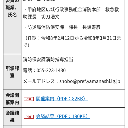
委員の
職業、
・甲府地区広域行政事務組合消防本部 救急救
氏名
助課長 㓛刀浩文
・防災局消防保安課 課長 長坂寿彦
（任期：令和8年2月12日から令和8年3月31日ま
で）
消防保安課消防指導担当
所掌課
電話：055-223-1430
室
メールアドレス：shobo@pref.yamanashi.lg.jp
会議開
開催案内（PDF：82KB）
催案内
会議結
会議結果（PDF：190KB）
果