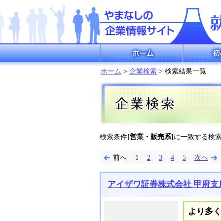
ホーム
初めての方
ホーム
>
企業検索
> 検索結果一覧
検索条件
[営業・販売系]
に一致する検
前へ
1
2
3
4
5
次へ
アイザワ証券株式会社 甲府支
より多く