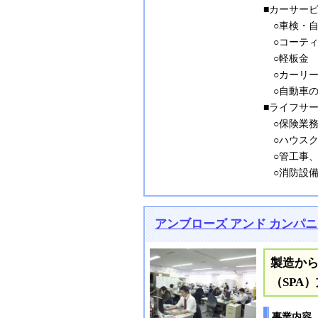
■カーサー
○車検・自
○コーティ
○軽板金
○カーリー
○自動車の
■ライフサ
○保険業務
○ハウスク
○管工事、
○消防設備
アンブローズ アンド カンパ
製造か
（SPA
事業内容