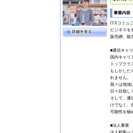
事業内容
ITXコミ
ビジネスを
販売網、販
■通信キャ
国内キャリ
トップクラス
もしかした
れません。
我々は地域
日々目指し
そして、通
けでなく、
可能性を秘
■法人事業
法人顧客へ