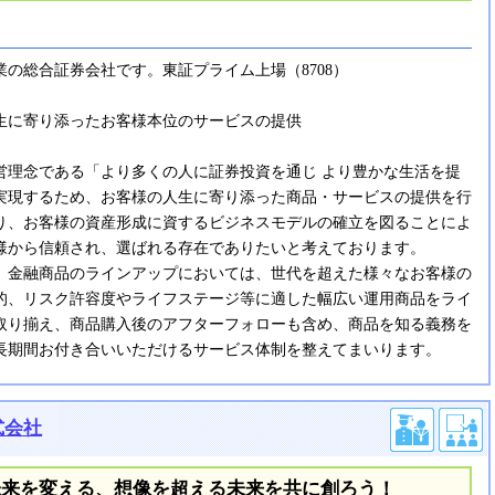
業の総合証券会社です。東証プライム上場（8708）
生に寄り添ったお客様本位のサービスの提供
営理念である「より多くの人に証券投資を通じ より豊かな生活を提
実現するため、お客様の人生に寄り添った商品・サービスの提供を行
り、お客様の資産形成に資するビジネスモデルの確立を図ることによ
様から信頼され、選ばれる存在でありたいと考えております。
、金融商品のラインアップにおいては、世代を超えた様々なお客様の
的、リスク許容度やライフステージ等に適した幅広い運用商品をライ
取り揃え、商品購入後のアフターフォローも含め、商品を知る義務を
長期間お付き合いいただけるサービス体制を整えてまいります。
式会社
未来を変える、想像を超える未来を共に創ろう！