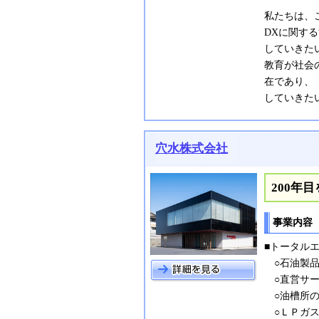
私たちは、
DXに関す
していきた
教育が社会
在であり、
していきた
穴水株式会社
200年
事業内容
■トータル
○石油製品
○直営サー
○油槽所の
○ＬＰガス