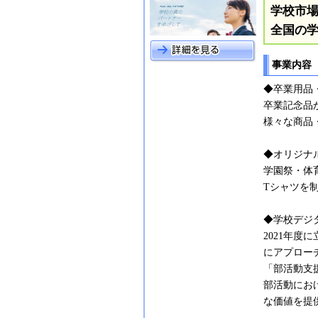
学校市場
全国の
事業内容
◆卒業用品
卒業記念品
様々な商品
◆オリジナ
学園祭・体
Tシャツを
◆学校デジ
2021年
にアプロー
「部活動支
部活動にお
な価値を提