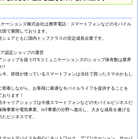
ュニケーションズ株式会社は携帯電話・スマートフォンなどのモバイル
全国で展開しております。
売シェアともに国内トップクラスの安定成長企業です。
リア認定ショップの運営
アショップを扱うITXコミュニケーションズのショップ保有数は業界
!!
ら今、皆様が使っているスマートフォンは当社で買ったスマホかもし
に密着しながら、お客様に最適なモバイルライフを提供することを
ております！
信キャリアショップは今後スマートフォンなどのモバイルビジネスだ
保険事業や電気事業、IoT事業の分野へ進出し、大きな成長を遂げる
めたビジネスです。
スマートデバイスを中心にネットワーク、アプリケーション、サーバ