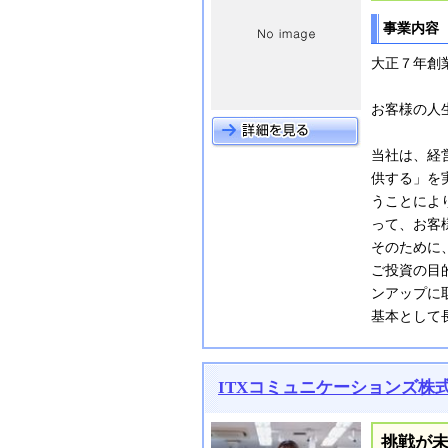
事業内容
大正７年創
お客様の人
当社は、経
供する」を
うことによ
って、お客
そのために
ご投資の目
ンアップに
基本として
ITXコミュニケーションズ株
挑戦が