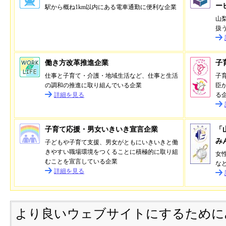
ー
駅から概ね1km以内にある電車通勤に便利な企業
山
扱
働き方改革推進企業
子
仕事と子育て・介護・地域生活など、仕事と生活
子
の調和の推進に取り組んでいる企業
臣
詳細を見る
る
子育て応援・男女いきいき宣言企業
「
み
子どもや子育て支援、男女がともにいきいきと働
きやすい職場環境をつくることに積極的に取り組
女
むことを宣言している企業
な
詳細を見る
より良いウェブサイトにするために